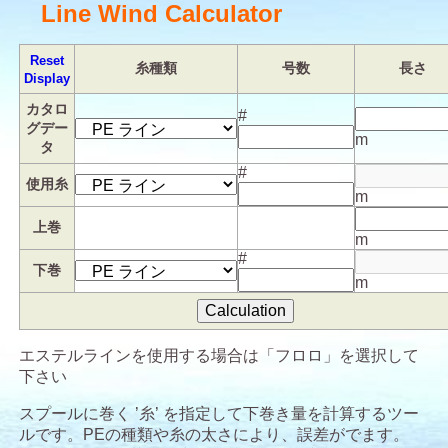
Line Wind Calculator
Reset
糸種類
号数
長さ
Display
カタロ
#
グデー
m
タ
#
使用糸
m
上巻
m
#
下巻
m
エステルラインを使用する場合は「フロロ」を選択して
下さい
スプールに巻く ’糸’ を指定して下巻き量を計算するツー
ルです。PEの種類や糸の太さにより、誤差がでます。