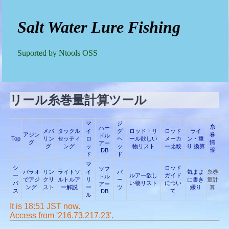
Salt Water Lure Fishing
Suported by Ntools OSS
リール糸巻量計算ツール
マ
ジ
糸
ハー
メバ
タックル
イ
グ
ロッド・リ
ロッド
ライ
アジン
巻
ドル
Top
リン
セッティ
ロ
ヘ
ール欲しい
メーカ
ン・重
グ
情
アー
グ
ング
ッ
ッ
物リスト
ー比較
り 換算
報
DB
ド
ド
マ
シ
ロッド
ソフ
パラオ
リン
ライトソ
イ
パ
気まま
糸巻
ー
ルアー欲し
ガイド
トル
でアジ
クリ
ルトルア
リ
ー
に書き
量計
バ
い物リスト
につい
アー
ング
スト
ー解説
ー
ツ
綴り
算
ス
て
DB
ル
It is 18:51 JST now.
Access from '216.73.217.23'.