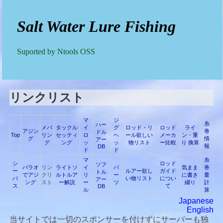
Salt Water Lure Fishing
Suported by Ntools OSS
リンクリスト
マ
ジ
糸
ハー
メバ
タックル
イ
グ
ロッド・リ
ロッド
ライ
アジン
巻
ドル
Top
リン
セッティ
ロ
ヘ
ール欲しい
メーカ
ン・重
グ
情
アー
グ
ング
ッ
ッ
物リスト
ー比較
り 換算
報
DB
ド
ド
マ
糸
シ
ロッド
ソフ
パラオ
リン
ライトソ
イ
パ
気まま
巻
ー
ルアー欲し
ガイド
トル
でアジ
クリ
ルトルア
リ
ー
に書き
量
バ
い物リスト
につい
アー
ング
スト
ー解説
ー
ツ
綴り
計
ス
て
DB
ル
算
Japanese
English
当サイトでは一切のスポンサーを付けずにサーバーも独