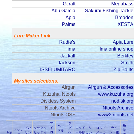
Gcraft
Megabass
Abu Garcia
Sakurai Fishing Tackle
Apia
Breaden
Palms
XESTA
Lure Maker Link.
Rudie's
Apia Lure
ima
Ima online shop
Jackall
Berkley
Jackson
Smith
ISSEI UMITARO
Zip Bailts
My sites selections.
Airgun
Airgun & Accessories
Kuzuha, Ntools
www.kuzuha.org
Diskless System
nodisk.org
Ntools Archive
Ntools Archive
Ntools OSS
www2.ntools.net
マ
ジ
糸
ハー
メバ
タックル
イ
グ
ロッド・リ
ロッド
ライ
アジン
巻
ドル
Top
リン
セッティ
ロ
ヘ
ール欲しい
メーカ
ン・重