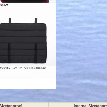
Size(approx)
Internal Size(appr