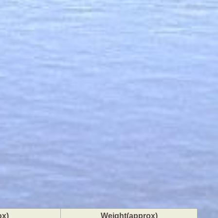
ox)
Weight(approx)