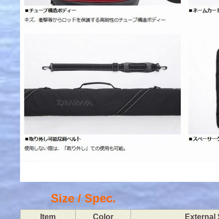
Size / Spec.
Item
Color
External 