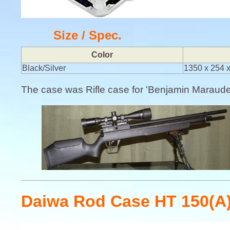
Size / Spec.
Color
Black/Silver
1350 x 254 
The case was Rifle case for 'Benjamin Marauder 
Daiwa Rod Case HT 150(A