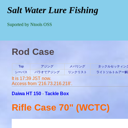
Salt Water Lure Fishing
Suported by Ntools OSS
Rod Case
Top
アジング
メバリング
タックルセッティン
シーバス
パラオでアジング
リンクリスト
ライトソルトルアー解
It is 17:39 JST now.
Access from '216.73.216.218'.
Daiwa HT 150
-
Tackle Box
Rifle Case 70" (WCTC)